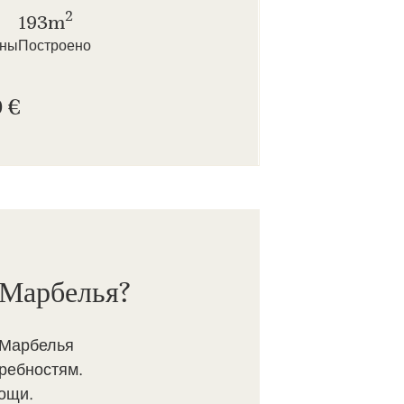
2
193m
нны
Построено
 €
 Марбелья?
 Марбелья
ребностям.
ощи.