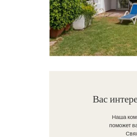
Вас интер
Наша ком
поможет в
Свя