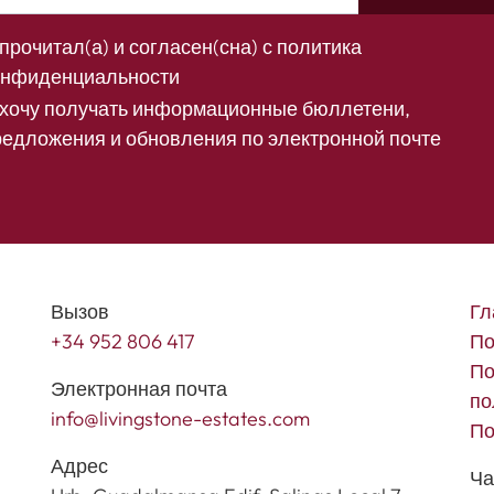
прочитал(а) и согласен(сна) с
политика
онфиденциальности
 хочу получать информационные бюллетени,
редложения и обновления по электронной почте
Вызов
Гл
+34 952 806 417
По
По
Электронная почта
по
info@livingstone-estates.com
По
Адрес
Ча