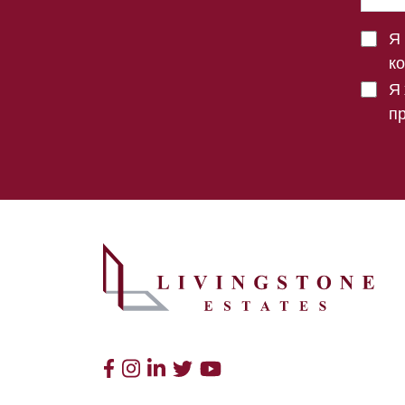
Я 
к
Я
п