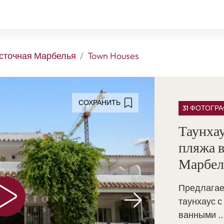
сточная Марбелья
Town Houses
СОХРАНИТЬ
31 ФОТОГР
Таунхау
пляжа в
Марбел
Предлагае
таунхаус с
ванными ..