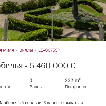
я Миля
Виллы
LE-00735P
елья - 5 460 000 €
3
222 m²
овати
Ванны
Построено
арбелья с 4 спальни, 3 ванные комнаты и