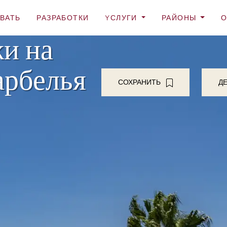
ВАТЬ
РАЗРАБОТКИ
YСЛУГИ
РАЙОНЫ
О
и на
арбелья
СОХРАНИТЬ
Д