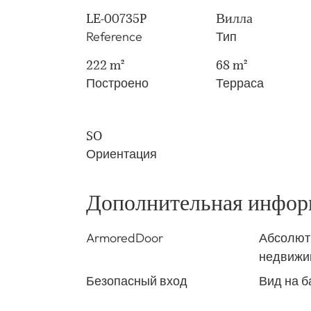
LE-00735P
Вилла
Reference
Тип
222 m²
68 m²
Построено
Терраса
SO
Ориентация
Дополнительная инфор
ArmoredDoor
Абсолют
недвижи
Безопасный вход
Вид на б