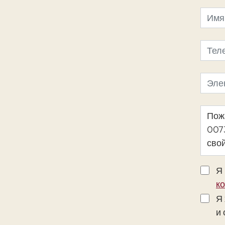
Я 
к
Я
и