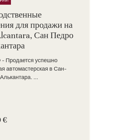
АФИИ
одственные
ния для продажи на
lcantara, Сан Педро
кантара
- Продается успешно
я автомастерская в Сан-
лькантара. ...
 €