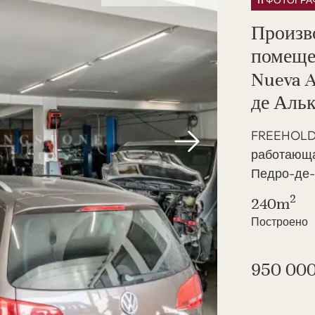
11 ФОТОГР
Произв
помеще
Nueva A
де Аль
FREEHOLD 
работающа
Педро-де-А
2
240m
Построено
950 000