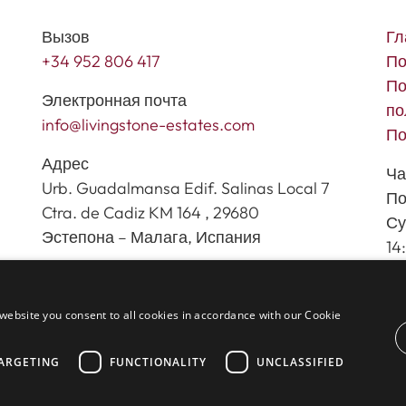
Вызов
Гл
+34 952 806 417
По
По
Электронная почта
по
info@livingstone-estates.com
По
Адрес
Ча
Urb. Guadalmansa Edif. Salinas Local 7
По
Ctra. de Cadiz KM 164 , 29680
Су
Эстепона – Малага, Испания
14
website you consent to all cookies in accordance with our Cookie
inmoba.com
ARGETING
FUNCTIONALITY
UNCLASSIFIED