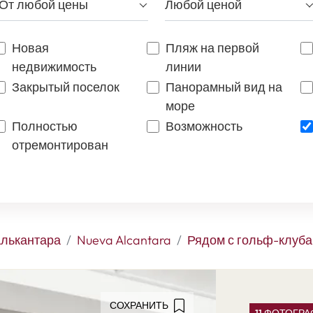
От любой цены
Любой ценой
Новая
Пляж на первой
недвижимость
линии
Закрытый поселок
Панорамный вид на
море
Полностью
Возможность
отремонтирован
Алькантара
Nueva Alcantara
Рядом с гольф-клуб
СОХРАНИТЬ