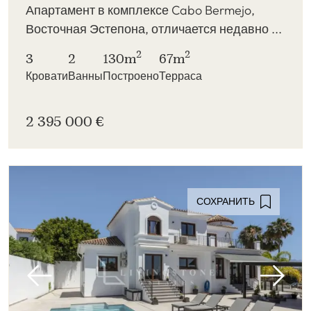
Апартамент в комплексе Cabo Bermejo,
Восточная Эстепона, отличается недавно ...
2
2
3
2
130m
67m
Кровати
Ванны
Построено
Терраса
2 395 000 €
СОХРАНИТЬ