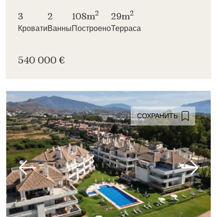
2
2
3
2
108m
29m
Кровати
Ванны
Построено
Терраса
540 000 €
СОХРАНИТЬ