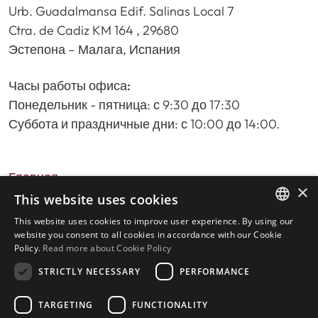
Urb. Guadalmansa Edif. Salinas Local 7
Ctra. de Cadiz KM 164 , 29680
Эстепона – Малага, Испания
Часы работы офиса:
Понедельник - пятница: с 9:30 до 17:30
Суббота и праздничные дни: с 10:00 до 14:00.
Главная
×
Поиск недвижимости
This website uses cookies
Пожалуйста, оставьте отзыв о нас
This website uses cookies to improve user experience. By using our
ENGLISH
политика конфиденциальности
website you consent to all cookies in accordance with our Cookie
Policy.
Read more about Cookie Policy
Политика использования файлов cookie
SPANISH
STRICTLY NECESSARY
PERFORMANCE
TARGETING
FUNCTIONALITY