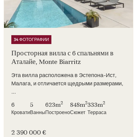
34 ФОТОГРАФИИ
Просторная вилла с 6 спальнями в
Аталайе, Monte Biarritz
Эта вилла расположена в Эстепона-Ист,
Малага, и отличается щедрыми размерами,
...
2
2
2
6
5
623m
848m
333m
Кровати
Ванны
Построено
Сюжет
Терраса
2 390 000 €