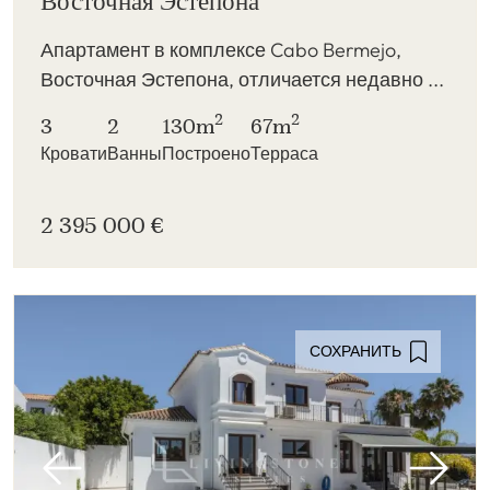
Восточная Эстепона
Апартамент в комплексе Cabo Bermejo,
Восточная Эстепона, отличается недавно ...
2
2
3
2
130m
67m
Кровати
Ванны
Построено
Терраса
2 395 000 €
СОХРАНИТЬ