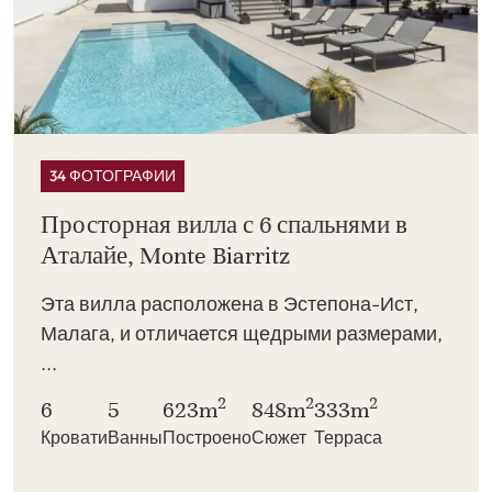
34 ФОТОГРАФИИ
Просторная вилла с 6 спальнями в
Аталайе, Monte Biarritz
Эта вилла расположена в Эстепона-Ист,
Малага, и отличается щедрыми размерами,
...
2
2
2
6
5
623m
848m
333m
Кровати
Ванны
Построено
Сюжет
Терраса