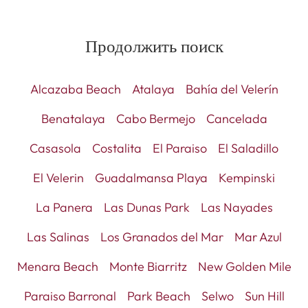
Продолжить поиск
Alcazaba Beach
Atalaya
Bahía del Velerín
Benatalaya
Cabo Bermejo
Cancelada
Casasola
Costalita
El Paraiso
El Saladillo
El Velerin
Guadalmansa Playa
Kempinski
La Panera
Las Dunas Park
Las Nayades
Las Salinas
Los Granados del Mar
Mar Azul
Menara Beach
Monte Biarritz
New Golden Mile
Paraiso Barronal
Park Beach
Selwo
Sun Hill