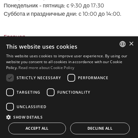
Понедельник - пятница: с 9:30 до 17:30
Суббота и праздничные дни: с 10:00 до 14:00.
Главная
×
Поиск недвижимости
This website uses cookies
Пожалуйста, оставьте отзыв о нас
This website uses cookies to improve user experience. By using our
ENGLISH
политика конфиденциальности
website you consent to all cookies in accordance with our Cookie
Policy.
Read more about Cookie Policy
Политика использования файлов cookie
SPANISH
STRICTLY NECESSARY
PERFORMANCE
TARGETING
FUNCTIONALITY
© 2026
Livingstone Estates
-
UNCLASSIFIED
Построено
inmoba.com
SHOW DETAILS
ACCEPT ALL
DECLINE ALL
CONTACT US