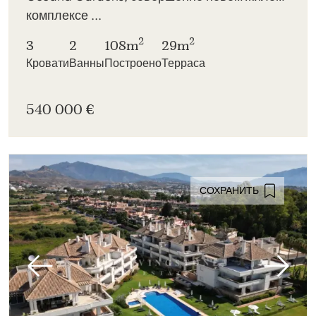
комплексе ...
2
2
3
2
108m
29m
Кровати
Ванны
Построено
Терраса
540 000 €
СОХРАНИТЬ