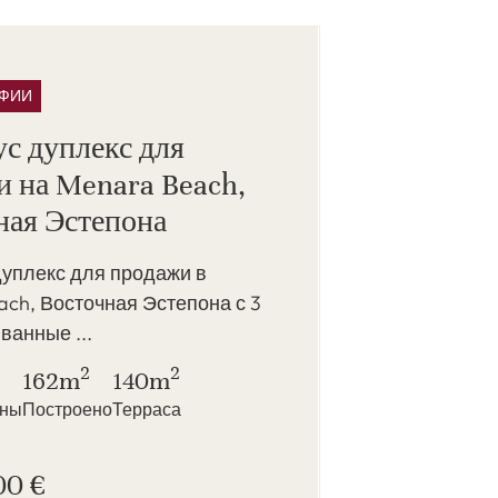
АФИИ
с дуплекс для
и на Menara Beach,
ная Эстепона
дуплекс для продажи в
ch, Восточная Эстепона с 3
 ванные ...
2
2
162m
140m
нны
Построено
Терраса
00 €