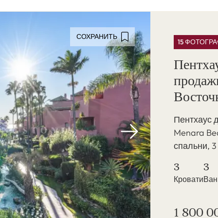
СОХРАНИТЬ
15 ФОТОГР
Пентхау
продаж
Восточ
Пентхаус 
Menara Bea
спальни, 3
3
3
Кровати
Ва
1 800 0