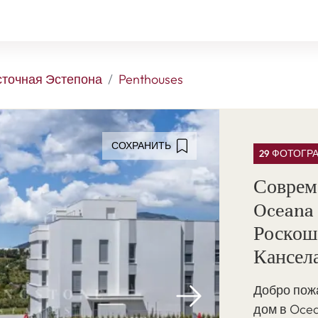
сточная Эстепона
Penthouses
СОХРАНИТЬ
29 ФОТОГР
Соврем
Oceana 
Роскош
Кансела
Добро пож
дом в Oce