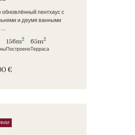
 обновлённый пентхаус с
льнями и двумя ванными
...
2
2
156m
65m
нны
Построено
Терраса
00 €
АФИИ