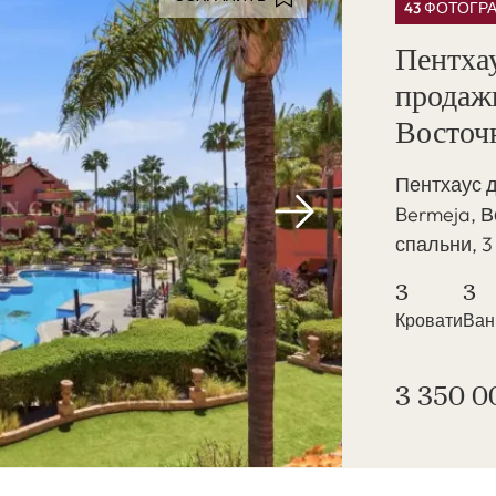
43 ФОТОГР
Пентхау
продажи
Восточ
Пентхаус д
Bermeja, В
спальни, 3
3
3
Кровати
Ва
3 350 0