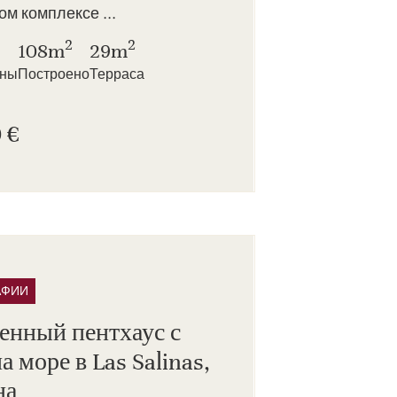
м комплексе ...
2
2
108m
29m
нны
Построено
Терраса
 €
АФИИ
енный пентхаус с
а море в Las Salinas,
на