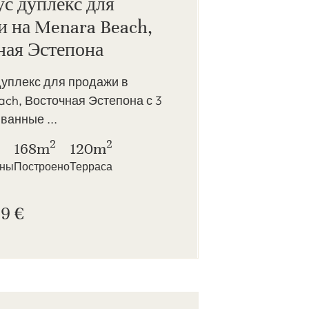
с дуплекс для
и на Menara Beach,
ная Эстепона
дуплекс для продажи в
ch, Восточная Эстепона с 3
 ванные ...
2
2
168m
120m
нны
Построено
Терраса
9 €