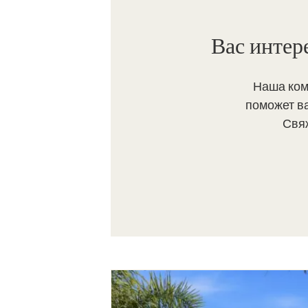
Вас интер
Наша ком
поможет в
Свя