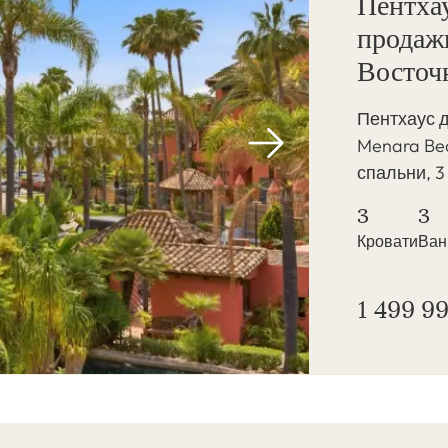
Пентхау
продаж
Восточ
Пентхаус 
Menara Bea
спальни, 3
3
3
Кровати
Ва
1 499 99