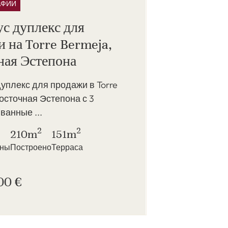
АФИИ
с дуплекс для
 на Torre Bermeja,
ная Эстепона
уплекс для продажи в Torre
осточная Эстепона с 3
 ванные ...
2
2
210m
151m
нны
Построено
Терраса
00 €