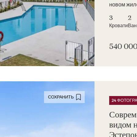
новом жило
3
2
Кровати
Ва
540 000
СОХРАНИТЬ
24 ФОТОГР
Соврем
видом н
Эстепо