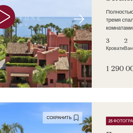
Полностью
тремя спа
комнатами 
3
2
Кровати
Ва
1 290 0
СОХРАНИТЬ
25 ФОТОГР