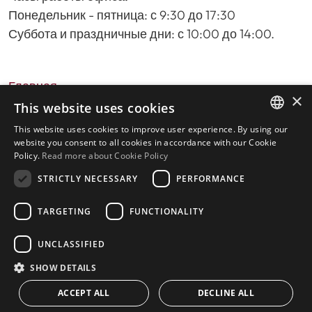
Понедельник - пятница: с 9:30 до 17:30
Суббота и праздничные дни: с 10:00 до 14:00.
Главная
×
Поиск недвижимости
This website uses cookies
Пожалуйста, оставьте отзыв о нас
This website uses cookies to improve user experience. By using our
ENGLISH
политика конфиденциальности
website you consent to all cookies in accordance with our Cookie
Policy.
Read more about Cookie Policy
Политика использования файлов cookie
SPANISH
STRICTLY NECESSARY
PERFORMANCE
TARGETING
FUNCTIONALITY
© 2026
Livingstone Estates
-
UNCLASSIFIED
Построено
inmoba.com
SHOW DETAILS
ACCEPT ALL
DECLINE ALL
CONTACT US