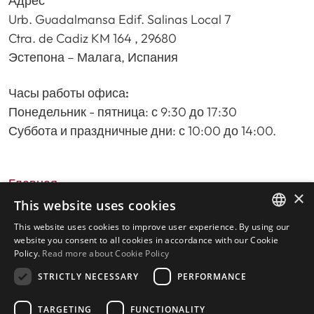
Адрес
Urb. Guadalmansa Edif. Salinas Local 7
Ctra. de Cadiz KM 164 , 29680
Эстепона – Малага, Испания
Часы работы офиса:
Понедельник - пятница: с 9:30 до 17:30
Суббота и праздничные дни: с 10:00 до 14:00.
Главная
×
Поиск недвижимости
This website uses cookies
Пожалуйста, оставьте отзыв о нас
This website uses cookies to improve user experience. By using our
ENGLISH
политика конфиденциальности
website you consent to all cookies in accordance with our Cookie
Policy.
Read more about Cookie Policy
Политика использования файлов cookie
SPANISH
STRICTLY NECESSARY
PERFORMANCE
TARGETING
FUNCTIONALITY