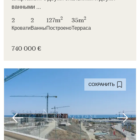
ванными ...
2
2
2
2
127m
35m
Кровати
Ванны
Построено
Терраса
740 000 €
СОХРАНИТЬ