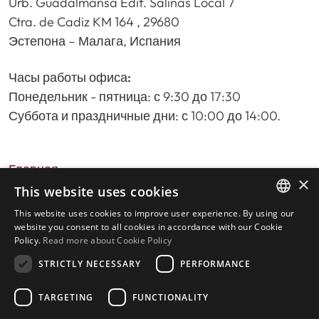
Urb. Guadalmansa Edif. Salinas Local 7
Ctra. de Cadiz KM 164 , 29680
Эстепона – Малага, Испания
Часы работы офиса:
Понедельник - пятница: с 9:30 до 17:30
Суббота и праздничные дни: с 10:00 до 14:00.
Главная
×
Поиск недвижимости
This website uses cookies
Пожалуйста, оставьте отзыв о нас
This website uses cookies to improve user experience. By using our
ENGLISH
политика конфиденциальности
website you consent to all cookies in accordance with our Cookie
Policy.
Read more about Cookie Policy
Политика использования файлов cookie
SPANISH
STRICTLY NECESSARY
PERFORMANCE
TARGETING
FUNCTIONALITY