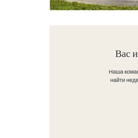
Вас и
Наша коман
найти нед