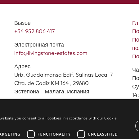
Вызов
Гл
+34 952 806 417
По
По
Электронная почта
по
info@livingstone-estates.com
По
Адрес
Ча
Urb. Guadalmansa Edif. Salinas Local 7
По
Ctra. de Cadiz KM 164 , 29680
Су
Эстепона – Малага, Испания
14
website you consent to all cookies in accordance with our Cookie
inmoba.com
ARGETING
FUNCTIONALITY
UNCLASSIFIED