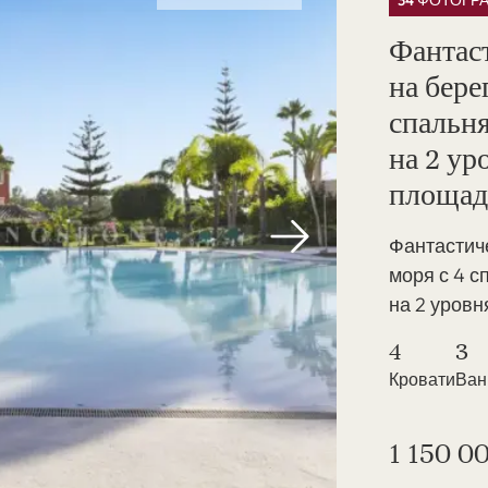
34 ФОТОГР
Фантас
на бере
спальн
на 2 ур
площад
Фантастиче
моря с 4 
на 2 уровня
4
3
Кровати
Ва
1 150 0