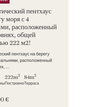
АФИИ
тический пентхаус
гу моря с 4
ями, расположенный
овнях, общей
ью 222 м2!
ский пентхаус на берегу
спальнями, расположенный
х, ...
2
2
222m
84m
нны
Построено
Терраса
00 €