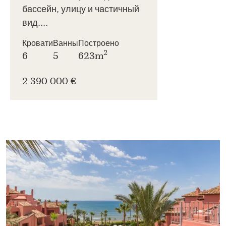
бассейн, улицу и частичный
вид....
Кровати
Ванны
Построено
2
6
5
623m
2 390 000 €