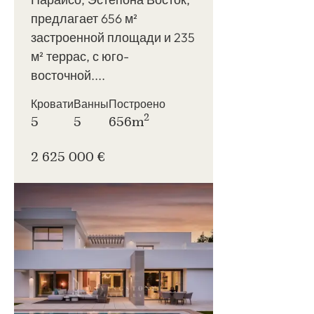
предлагает 656 м²
застроенной площади и 235
м² террас, с юго-
восточной....
Кровати
Ванны
Построено
2
5
5
656m
2 625 000 €