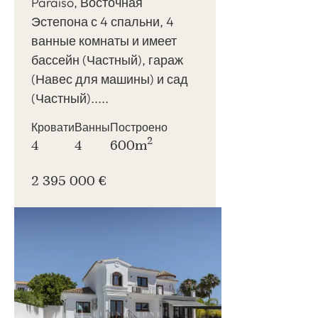
Paraiso, Восточная
Эстепона с 4 спальни, 4
ванные комнаты и имеет
бассейн (Частный), гараж
(Навес для машины) и сад
(Частный).....
Кровати
Ванны
Построено
2
4
4
600m
2 395 000 €