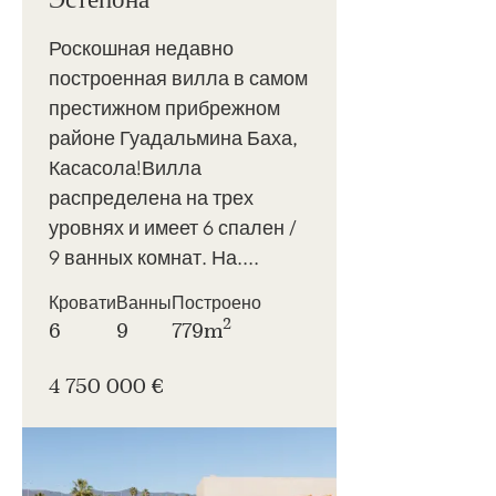
Роскошная недавно
построенная вилла в самом
престижном прибрежном
районе Гуадальмина Баха,
Касасола!Вилла
распределена на трех
уровнях и имеет 6 спален /
9 ванных комнат. На....
Кровати
Ванны
Построено
2
6
9
779m
4 750 000 €