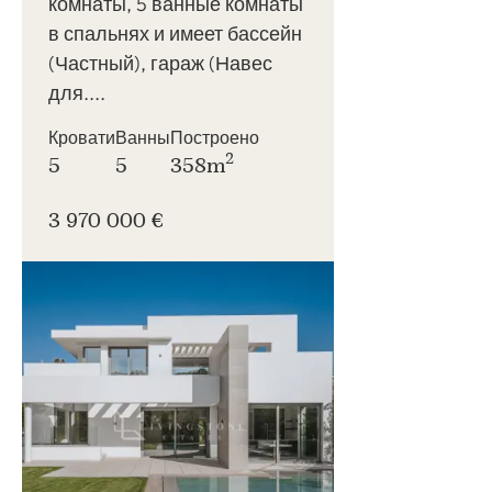
комнаты, 5 ванные комнаты
в спальнях и имеет бассейн
(Частный), гараж (Навес
для....
Кровати
Ванны
Построено
2
5
5
358m
3 970 000 €