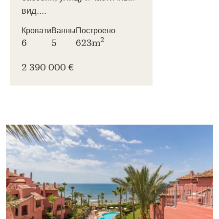
вид....
Кровати
Ванны
Построено
2
6
5
623m
2 390 000 €